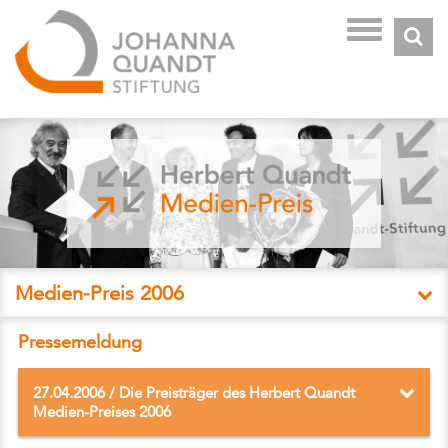
Toggle
navigation
Medien-Preis 2006
Pressemeldung
27.04.2006
/ Die Preisträger des Herbert Quandt
Medien-Preises 2006