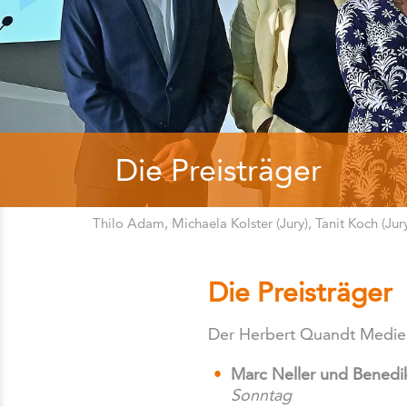
Die Preisträger
Thilo Adam, Michaela Kolster (Jury), Tanit Koch (Jur
Die Preisträger
Der Herbert Quandt Medien
Marc Neller und Benedi
Sonntag