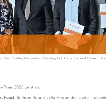
y), Marc Neller, Maximilian Münster, Erik Hane, Benedikt Fuest, Horst
-Preis 2023 geht an:
kt Fuest
für ihren Report „Die Herren des Lichts“, ersch