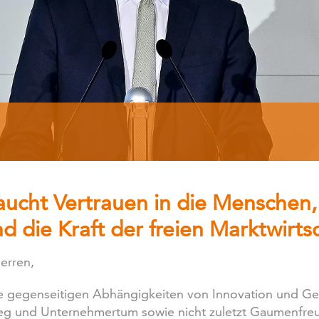
raucht Vertrauen in die Menschen,
 die Kraft der freien Marktwirts
erren,
die gegenseitigen Abhängigkeiten von Innovation und G
ieg und Unternehmertum sowie nicht zuletzt Gaumenfre