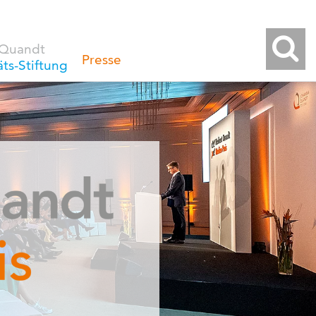
 Quandt
Presse
äts-Stiftung