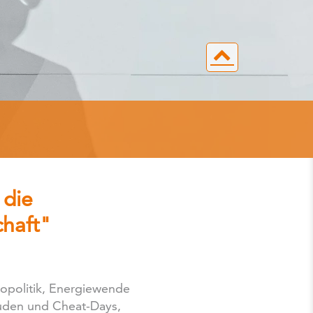
 die
chaft"
eopolitik, Energiewende
uden und Cheat-Days,