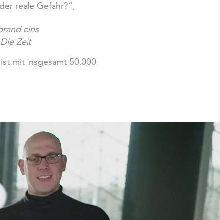
der reale Gefahr?“,
brand eins
n
Die Zeit
ist mit insgesamt 50.000