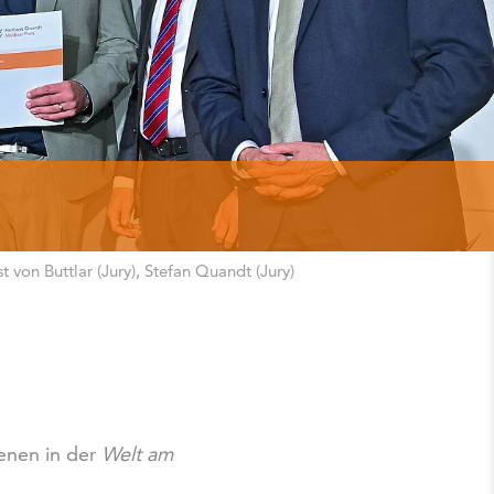
 von Buttlar (Jury), Stefan Quandt (Jury)
ienen in der
Welt am